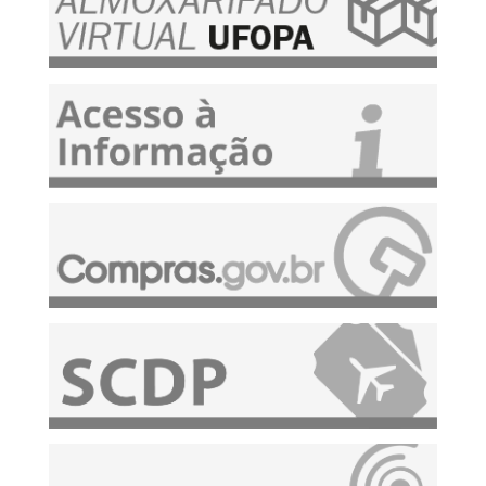
Aviso de Licitação - PE nº 90008/2025 (Utensílios de
cozinha) *atualizado em 24/12/2025
8 de Dezembro de 2025 às 11:28
Aviso de Contratação Direta nº 58/2025 (Serviços de
marcação e conversão de arquivos em formato XML)