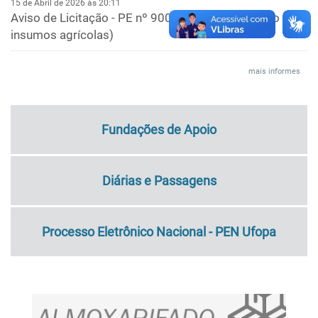
15 de Abril de 2026 às 20:11
Aviso de Licitação - PE nº 90002/2026 (Aquisição de
insumos agrícolas)
6 de Abril de 2026 às 11:35
mais informes
Aviso de Contratação Direta nº 31/2025 (Serviço de
Telefonia SIP)
20 de Janeiro de 2026 às 11:08
Fundações de Apoio
Avaliação da jornada flexibilizada da Coordenação de
Arquivo e Protocolo (CARP)
Diárias e Passagens
19 de Janeiro de 2026 às 09:55
Aviso de Licitação - PE nº 90001/2026 (Serviços de
limpeza) *atualizado em 10/02/2026
Processo Eletrônico Nacional - PEN Ufopa
23 de Dezembro de 2025 às 17:54
Aviso de Contratação Direta nº 59/2025 (Aquisição de
biorreatores)
12 de Dezembro de 2025 às 11:16