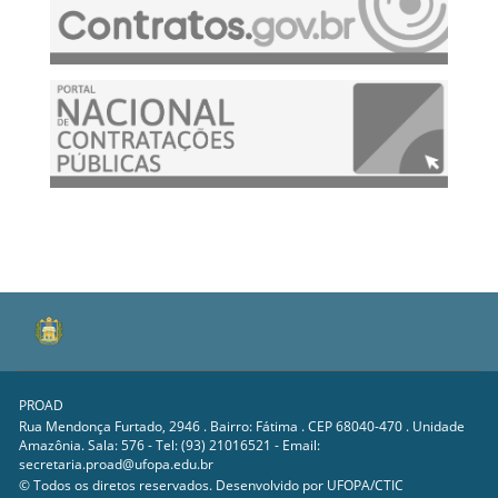
PROAD
Rua Mendonça Furtado, 2946 . Bairro: Fátima . CEP 68040-470 . Unidade
Amazônia. Sala: 576 - Tel: (93) 21016521 - Email:
secretaria.proad@ufopa.edu.br
© Todos os diretos reservados. Desenvolvido por
UFOPA/CTIC